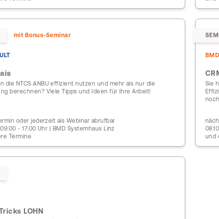
mit Bonus-Seminar
SEM
ULT
BM
sis
CRM
n die NTCS ANBU effizient nutzen und mehr als nur die
Sie 
ng berechnen? Viele Tipps und Ideen für Ihre Arbeit!
Effi
noch
rmin oder jederzeit als Webinar abrufbar
näch
| 09:00 - 17:00 Uhr | BMD Systemhaus Linz
08.1
ere Termine
und 
Tricks LOHN