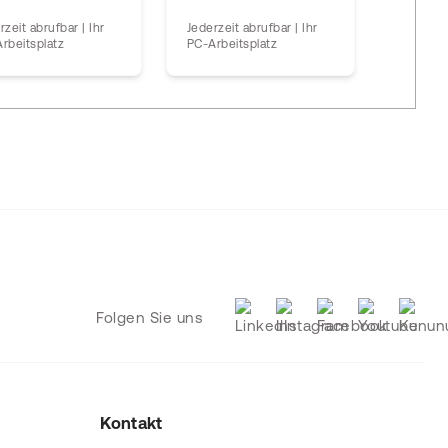
26.11.202
rzeit abrufbar | Ihr
Jederzeit abrufbar | Ihr
Uhr
rbeitsplatz
PC-Arbeitsplatz
und 2 w
Folgen Sie uns
Kontakt