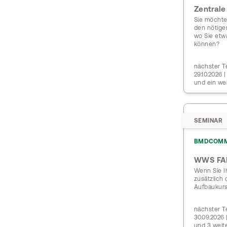
Zentral
Sie möchte
den nötigen
wo Sie etw
können?
nächster Te
29.10.2026
und ein we
SEMINAR
BMDCOM
WWS FA
Wenn Sie I
zusätzlich
Aufbaukurs
nächster Te
30.09.2026
und 3 weit