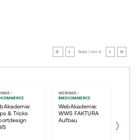
Seite 1 von 4
INAR
|
WEBINAR
|
SEMIN
DCOMMERCE
BMDCOMMERCE
BMDAC
bAkademie:
WebAkademie:
Mahn
ps & Tricks
WWS FAKTURA
OP-Or
portdesign
Aufbau
WS
nächste