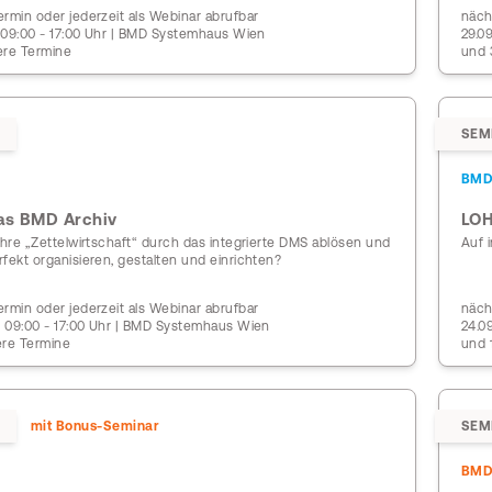
rmin oder jederzeit als Webinar abrufbar
näch
| 09:00 - 17:00 Uhr | BMD Systemhaus Wien
29.0
ere Termine
und 
SEM
BM
as BMD Archiv
LOH
Ihre „Zettelwirtschaft“ durch das integrierte DMS ablösen und
Auf 
fekt organisieren, gestalten und einrichten?
rmin oder jederzeit als Webinar abrufbar
näch
 | 09:00 - 17:00 Uhr | BMD Systemhaus Wien
24.0
ere Termine
und 
mit Bonus-Seminar
SEM
BM