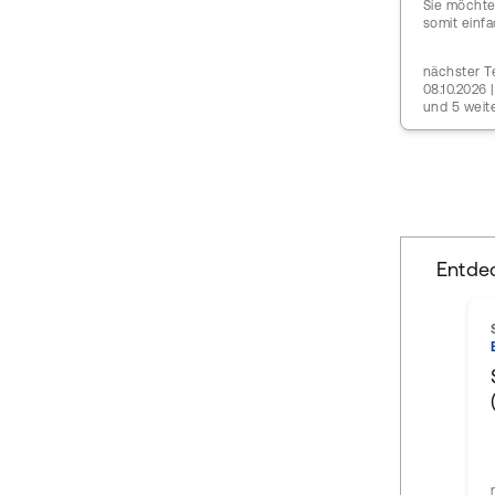
Sie möchte
somit einfa
nächster Te
08.10.2026 
und 5 weit
Entde