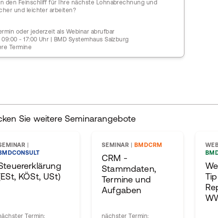
n den Feinschliff für Ihre nächste Lohnabrechnung und
cher und leichter arbeiten?
rmin oder jederzeit als Webinar abrufbar
| 09:00 - 17:00 Uhr | BMD Systemhaus Salzburg
ere Termine
cken Sie weitere Seminarangebote
SEMINAR
|
SEMINAR
|
BMDCRM
WEB
BMDCONSULT
BM
CRM -
Steuererklärung
We
Stammdaten,
(ESt, KÖSt, USt)
Tip
Termine und
Re
Aufgaben
W
nächster Termin:
nächster Termin: