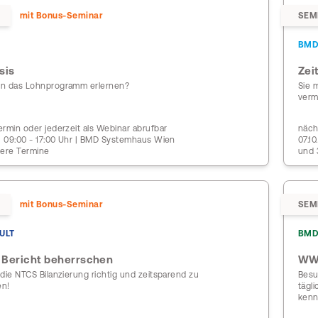
mit Bonus-Seminar
SEM
BM
sis
Zei
en das Lohnprogramm erlernen?
Sie 
verm
rmin oder jederzeit als Webinar abrufbar
näch
 | 09:00 - 17:00 Uhr | BMD Systemhaus Wien
07.1
tere Termine
und 
mit Bonus-Seminar
SEM
ULT
BMD
 Bericht beherrschen
WW
die NTCS Bilanzierung richtig und zeitsparend zu
Besu
en!
tägl
kenn