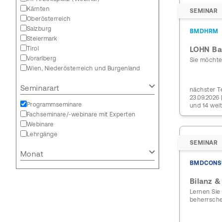
Kärnten
SEMINAR
Oberösterreich
Salzburg
BMDHRM
Steiermark
Tirol
LOHN Ba
Vorarlberg
Sie möcht
Wien, Niederösterreich und Burgenland
Seminarart
nächster Te
23.09.2026
Programmseminare
und 14 wei
Fachseminare/-webinare mit Experten
Webinare
Lehrgänge
SEMINAR
Monat
BMDCONS
Bilanz &
Lernen Sie 
beherrsch