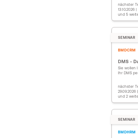
nächster Te
13.10.2026 
und 5 weit
SEMINAR
BMDCRM
DMS - D
Sie wollen 
Ihr DMS per
nächster Te
29.09.2026
und 2 weit
SEMINAR
BMDHRM