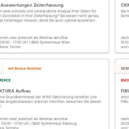
e Auswertungen Zeiterfassung
CRM
n eine schnelle und verständliche Analyse Ihrer Daten für
Sie 
 Durchblick in Ihrer Zeiterfassung? Sie wissen nicht genau,
Semi
as hinterlegen müssen, damit Sie auch optimal auswerten
rmin oder jederzeit als Webinar abrufbar
näch
 | 09:00 - 17:00 Uhr | BMD Systemhaus Wien
15.1
iterer Termin
und 
mit Bonus-Seminar
SEM
MERCE
BMD
KTURA Aufbau
FIB
hre Grundkenntnisse der WWS Fakturierung vertiefen und
Jetz
 das Angebotswesen erlernen möchten, besuchen Sie diesen
FIBU
!
rmin oder jederzeit als Webinar abrufbar
näch
 | 09:00 - 17:00 Uhr | BMD Systemhaus Salzburg
22.0
ere Termine
und 