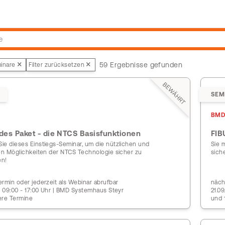
59 Ergebnisse gefunden
inare
Filter zurücksetzen
BEWÄHRT
SEM
BMD
jedes Paket - die NTCS Basisfunktionen
FIB
ie dieses Einstiegs-Seminar, um die nützlichen und
Sie 
gen Möglichkeiten der NTCS Technologie sicher zu
sich
en!
rmin oder jederzeit als Webinar abrufbar
näch
| 09:00 - 17:00 Uhr | BMD Systemhaus Steyr
21.0
ere Termine
und 