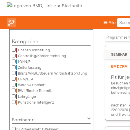
Alle
Programmsem
Kategorien
Finanzbuchhaltung
SEMINAR
Controlling/Kostenrechnung
LOHN/PI
BMDCRM
Zeiterfassung
Bilanz/ANBU/Steuern Wirtschaftsprüfung
Fit für 
CRM/LEA
Besuchen S
Warenwirtschaft
einzigarti
BWL/Recht/Technik
beherrsch
Lehrgänge
Künstliche Intelligenz
nächster Te
22.09.2026 
und 3 weit
Seminarort
Ihr Arbeitsplatz (Webinar)