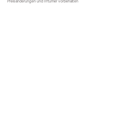
Preisänderungen und Irrtümer vorbehalten