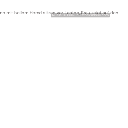
Quelle: © BullRun - stock.adobe.com