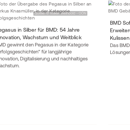
Quelle: © Volker Weihbold - OÖN
BMD Soft
egasus in Silber für BMD: 54 Jahre
Erweiter
nnovation, Wachstum und Weitblick
Kulisse
MD gewinnt den Pegasus in der Kategorie
Das BMD 
rfolgsgeschichten“ für langjährige
Lösungen 
novation, Digitalisierung und nachhaltiges
achstum.