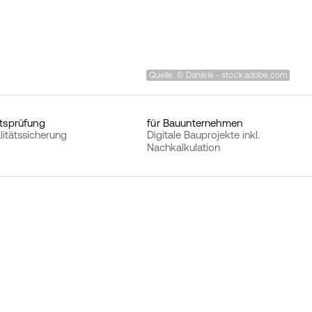
Quelle: © Daniele - stock.adobe.com
ftsprüfung
für Bauunternehmen
alitätssicherung
Digitale Bauprojekte inkl.
Nachkalkulation
Quelle: 