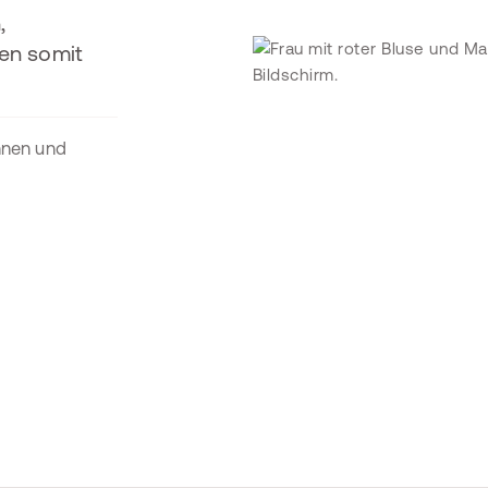
,
en somit
nnen und