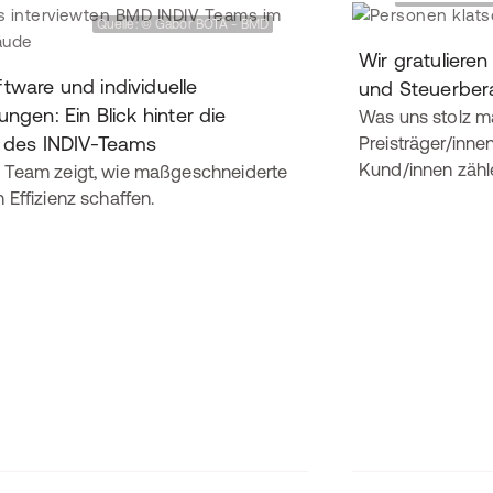
Quelle: © Gabor BOTA - BMD
Wir gratuliere
ware und individuelle
und Steuerber
ungen: Ein Blick hinter die
Was uns stolz ma
n des INDIV-Teams
Preisträger/inne
Kund/innen zähl
Team zeigt, wie maßgeschneiderte
Effizienz schaffen.