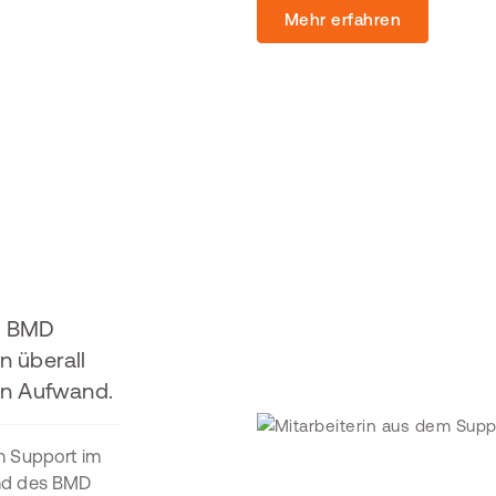
Mehr erfahren
e BMD
n überall
en Aufwand.
en Support im
und des BMD