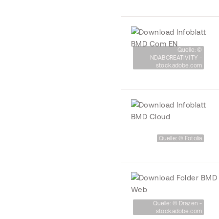
Quelle: ©
NDABCREATIVITY -
stock.adobe.com
Quelle: © Fotolia
Quelle: © Drazen -
stock.adobe.com