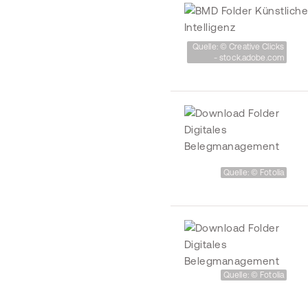
Quelle: © Creative Clicks
- stock.adobe.com
Quelle: © Fotolia
Quelle: © Fotolia