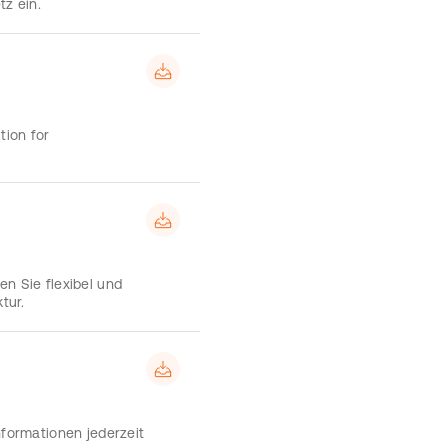
tz ein.
tion for
n Sie flexibel und
tur.
nformationen jederzeit