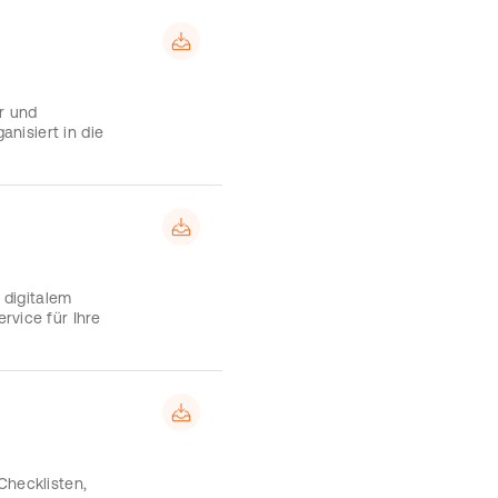
r und
anisiert in die
 digitalem
rvice für Ihre
Checklisten,