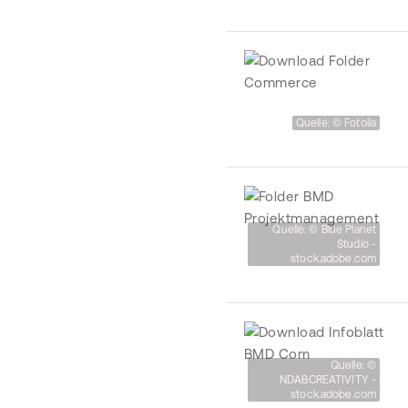
Quelle: © Fotolia
Quelle: © Blue Planet
Studio -
stock.adobe.com
Quelle: ©
NDABCREATIVITY -
stock.adobe.com