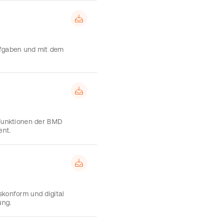
fgaben und mit dem
 Funktionen der BMD
ent.
skonform und digital
ung.