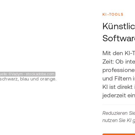
KI-TOOLS
Künstlic
Softwar
Mit den KI-
Zeit: Ob in
professione
uelle: ©Vadym - stock.adobe.com
und Filtern 
KI ist direk
jederzeit ei
Reduzieren Sie
nutzen Sie KI 