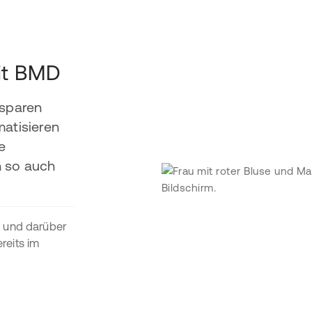
it BMD
sparen
matisieren
e
n so auch
 und darüber
reits im