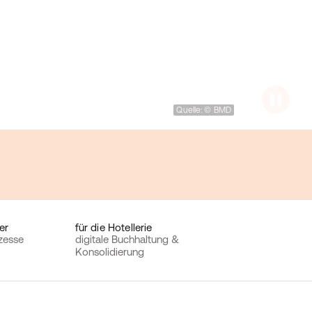
Quelle: © BMD
er
für die Hotellerie
ozesse
digitale Buchhaltung &
Konsolidierung