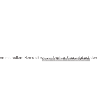
Quelle: © BullRun - stock.adobe.com