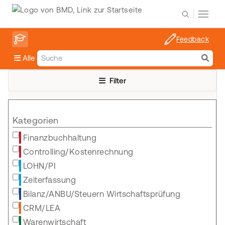
Feedback
Alle
Filter
Kategorien
Finanzbuchhaltung
Controlling/Kostenrechnung
LOHN/PI
Zeiterfassung
Bilanz/ANBU/Steuern Wirtschaftsprüfung
CRM/LEA
Warenwirtschaft