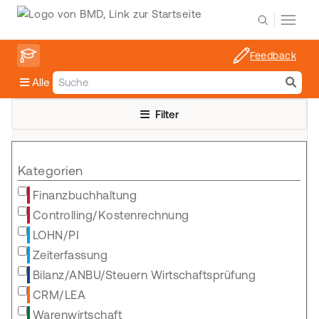
Feedback
Alle
Filter
Kategorien
Finanzbuchhaltung
Controlling/Kostenrechnung
LOHN/PI
Zeiterfassung
Bilanz/ANBU/Steuern Wirtschaftsprüfung
CRM/LEA
Warenwirtschaft