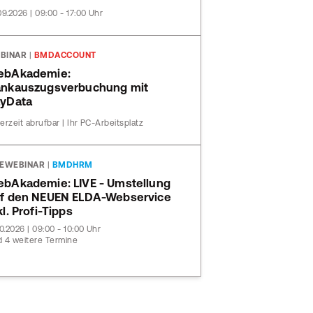
09.2026 | 09:00 - 17:00 Uhr
BINAR
|
BMDACCOUNT
ebAkademie:
nkauszugsverbuchung mit
yData
erzeit abrufbar | Ihr PC-Arbeitsplatz
VEWEBINAR
|
BMDHRM
bAkademie: LIVE - Umstellung
f den NEUEN ELDA-Webservice
kl. Profi-Tipps
10.2026 | 09:00 - 10:00 Uhr
 4 weitere Termine