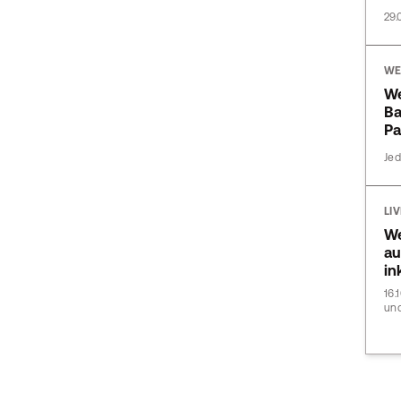
29.
WE
W
Ba
Pa
Jed
LI
We
au
in
16.
und