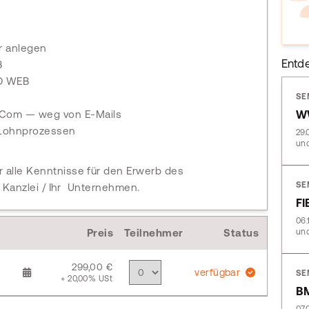
 anlegen
Entd
B
D WEB
SE
 Com — weg von E-Mails
W
 Lohnprozessen
29.
und
 alle Kenntnisse für den Erwerb des
SE
re Kanzlei / Ihr Unternehmen.
FI
06.
Preis
Teilnehmer
Status
und
299,00 €
verfügbar
SE
+ 20,00% USt
BM