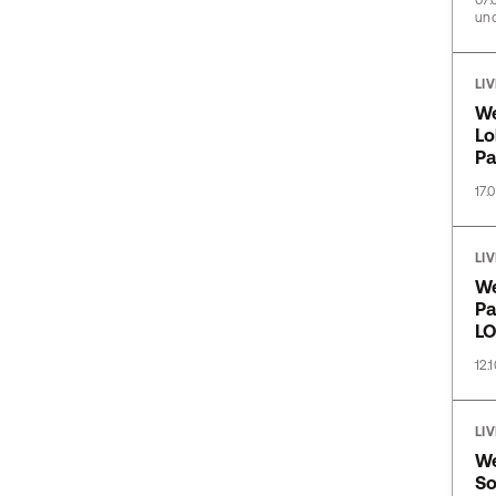
07.
und
LI
We
Lo
Pa
17.
LI
We
Pa
L
12.
LI
We
So