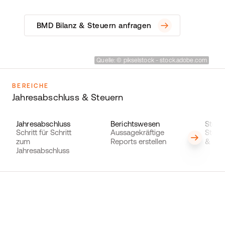
BMD Bilanz & Steuern anfragen
Quelle: © pikselstock - stock.adobe.com
BEREICHE
Jahresabschluss & Steuern
Jahresabschluss
Berichtswesen
Steue
Schritt für Schritt
Aussagekräftige
Steue
zum
Reports erstellen
& übe
Jahresabschluss