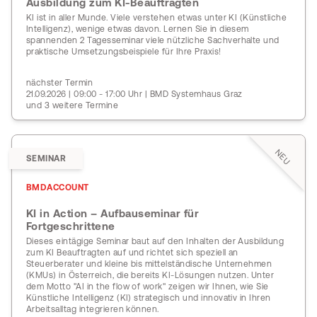
Ausbildung zum KI-Beauftragten
KI ist in aller Munde. Viele verstehen etwas unter KI (Künstliche
Intelligenz), wenige etwas davon. Lernen Sie in diesem
spannenden 2 Tagesseminar viele nützliche Sachverhalte und
praktische Umsetzungsbeispiele für Ihre Praxis!
nächster Termin
21.09.2026 | 09:00 - 17:00 Uhr | BMD Systemhaus Graz
und 3 weitere Termine
NEU
SEMINAR
BMDACCOUNT
KI in Action – Aufbauseminar für
Fortgeschrittene
Dieses eintägige Seminar baut auf den Inhalten der Ausbildung
zum KI Beauftragten auf und richtet sich speziell an
Steuerberater und kleine bis mittelständische Unternehmen
(KMUs) in Österreich, die bereits KI-Lösungen nutzen. Unter
dem Motto "AI in the flow of work" zeigen wir Ihnen, wie Sie
Künstliche Intelligenz (KI) strategisch und innovativ in Ihren
Arbeitsalltag integrieren können.