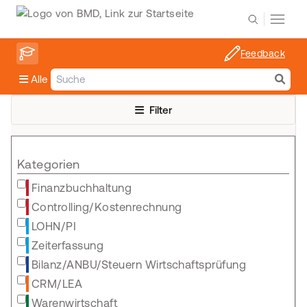
Feedback
Alle
Filter
Kategorien
Finanzbuchhaltung
Controlling/Kostenrechnung
LOHN/PI
Zeiterfassung
Bilanz/ANBU/Steuern Wirtschaftsprüfung
CRM/LEA
Warenwirtschaft