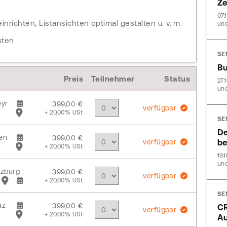
Ze
n
07.
nrichten, Listansichten optimal gestalten u. v. m.
und
sten
SE
Bu
Preis
Teilnehmer
Status
27.
und
yr
399,00 €
verfügbar
+ 20,00% USt
SE
De
en
399,00 €
verfügbar
be
+ 20,00% USt
19.
und
zburg
399,00 €
verfügbar
+ 20,00% USt
SE
az
399,00 €
CR
verfügbar
+ 20,00% USt
A