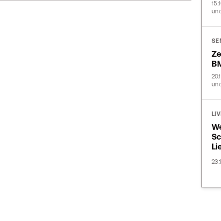
15.
und
SE
Ze
B
20.
und
LI
We
Sc
Li
23.