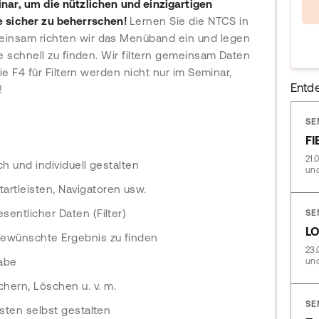
nar, um die nützlichen und einzigartigen
e sicher zu beherrschen!
Lernen Sie die NTCS in
nsam richten wir das Menüband ein und legen
 schnell zu finden. Wir filtern gemeinsam Daten
e F4 für Filtern werden nicht nur im Seminar,
Entd
!
SE
FI
21.
h und individuell gestalten
und
artleisten, Navigatoren usw.
entlicher Daten (Filter)
SE
LO
gewünschte Ergebnis zu finden
23.
gabe
und
chern, Löschen u. v. m.
SE
sten selbst gestalten