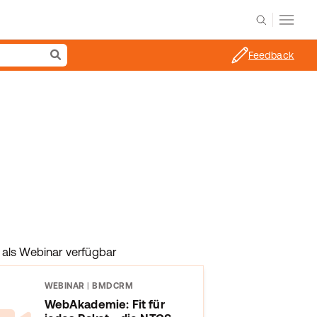
Feedback
als Webinar verfügbar
WEBINAR
|
BMDCRM
WebAkademie: Fit für