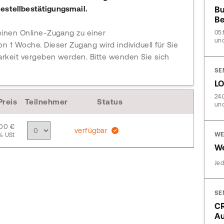
estellbestätigungsmail.
Bu
Be
einen Online-Zugang zu einer
05.
und
n 1 Woche. Dieser Zugang wird individuell für Sie
arkeit vergeben werden. Bitte wenden Sie sich
SE
L
24.
Preis
Teilnehmer
Status
und
,00 €
verfügbar
WE
% USt
We
Jed
SE
CR
A