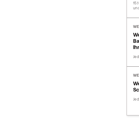
15.
und
WE
We
Ba
Ih
Jed
WE
We
Sc
Jed