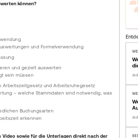
swerten können?
Entd
Anwendung
e Auswertungen und Formelverwendung
WE
assung
We
di
pieren und gezielt auswerten
gt sein müssen
Jed
 Arbeitszeitgesetz und Arbeitsruhegesetz
rtung – welche Stammdaten sind notwendig, was
WE
We
Au
edlichen Buchungsarten
Jed
beitszeit erkennen
s Video sowie für die Unterlagen direkt nach der
SE