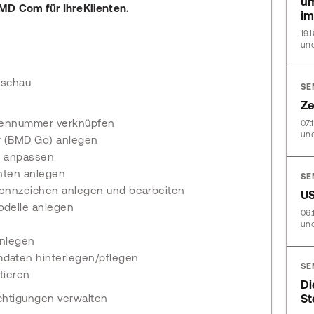
um
BMD Com für IhreKlienten.
im
19.
und
rschau
SE
Ze
dennummer verknüpfen
07.
und
 (BMD Go) anlegen
d anpassen
nten anlegen
SE
ennzeichen anlegen und bearbeiten
US
delle anlegen
06.
und
anlegen
aten hinterlegen/pflegen
SE
tieren
Di
chtigungen verwalten
St