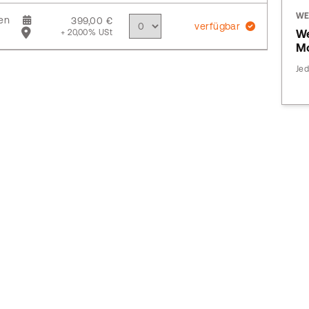
WE
en
399,00 €
verfügbar
+ 20,00% USt
We
Mo
Jed