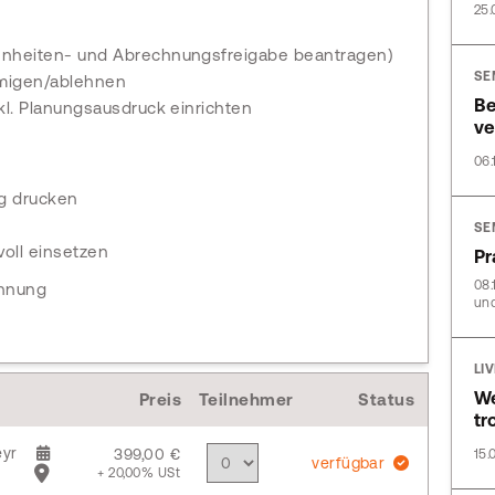
25.
nheiten- und Abrechnungsfreigabe beantragen)
SE
hmigen/ablehnen
Be
l. Planungsausdruck einrichten
ve
06.
g drucken
SE
oll einsetzen
Pr
08.
chnung
und
LI
We
Preis
Teilnehmer
Status
tr
yr
399,00 €
15.
verfügbar
+ 20,00% USt