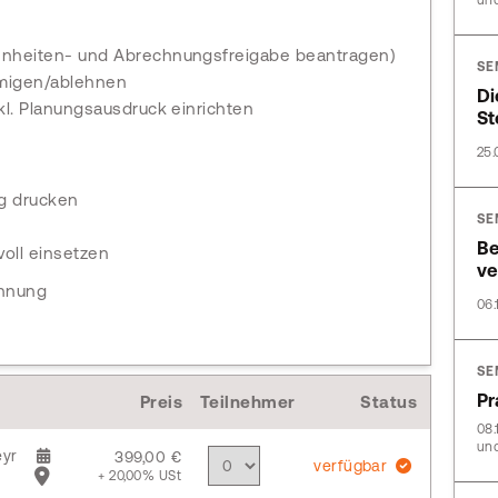
und
nheiten- und Abrechnungsfreigabe beantragen)
SE
hmigen/ablehnen
Di
l. Planungsausdruck einrichten
St
25.
g drucken
SE
Be
oll einsetzen
ve
chnung
06.
SE
Pr
Preis
Teilnehmer
Status
08.
und
yr
399,00 €
verfügbar
+ 20,00% USt