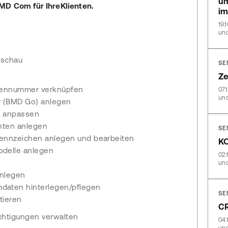
um
BMD Com für IhreKlienten.
im
19.
und
rschau
SE
Ze
dennummer verknüpfen
07.
und
 (BMD Go) anlegen
d anpassen
nten anlegen
SE
ennzeichen anlegen und bearbeiten
KO
delle anlegen
02.
und
anlegen
aten hinterlegen/pflegen
SE
tieren
CR
chtigungen verwalten
04.