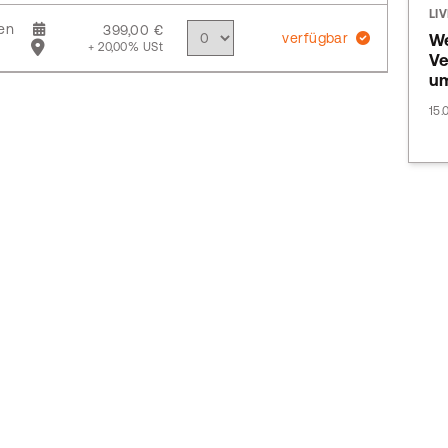
LI
en
399,00 €
verfügbar
We
+ 20,00% USt
Ve
u
15.