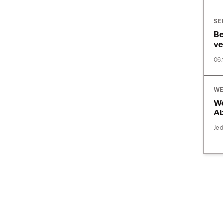
SE
Be
ve
06.
WE
We
Ab
Jed