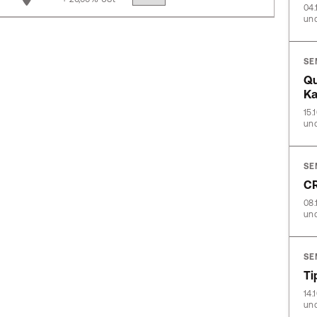
04.
und
SE
Qu
Ka
15.
und
SE
CR
08.
und
SE
Ti
14.
und