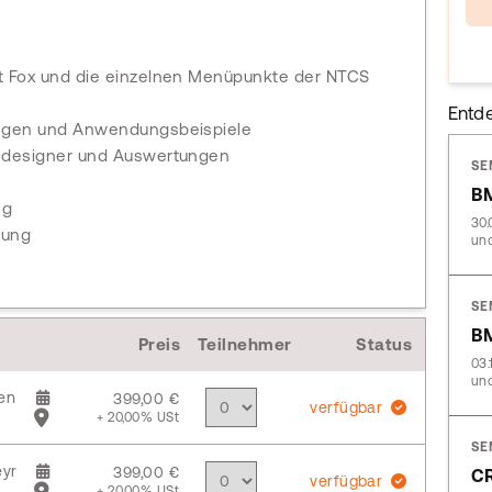
t Fox und die einzelnen Menüpunkte der NTCS
Entd
ungen und Anwendungsbeispiele
sdesigner und Auswertungen
SE
B
ng
30.
lung
und
SE
B
Preis
Teilnehmer
Status
03.
und
en
399,00 €
verfügbar
+ 20,00% USt
SE
yr
399,00 €
CR
verfügbar
+ 20,00% USt