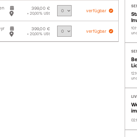
SE
en
399,00 €
verfügbar
+ 20,00% USt
St
In
yr
10.
399,00 €
verfügbar
und
+ 20,00% USt
SE
Be
Li
12.
und
LI
We
im
02.