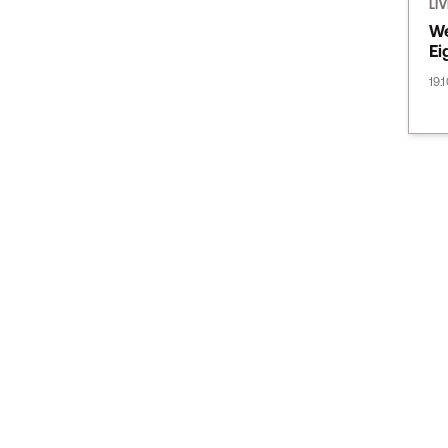
LI
We
Ei
19.