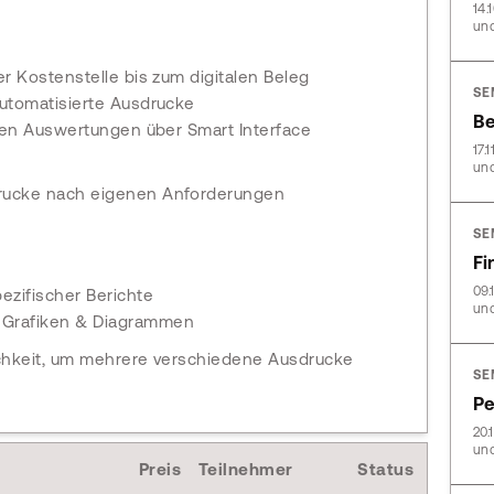
14.
und
r Kostenstelle bis zum digitalen Beleg
SE
automatisierte Ausdrucke
Be
chen Auswertungen über Smart Interface
17.
und
sdrucke nach eigenen Anforderungen
SE
Fi
09.
ezifischer Berichte
und
n Grafiken & Diagrammen
ichkeit, um mehrere verschiedene Ausdrucke
SE
Pe
20.
und
Preis
Teilnehmer
Status