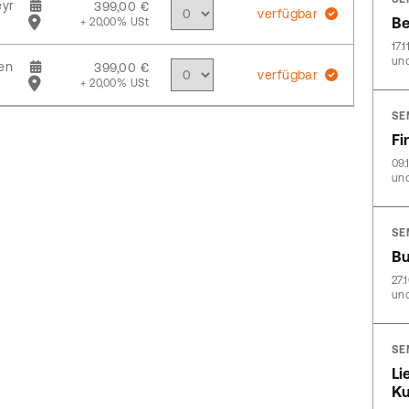
yr
399,00 €
verfügbar
Be
+ 20,00% USt
17.
und
en
399,00 €
verfügbar
+ 20,00% USt
SE
Fi
09.
und
SE
Bu
27.
und
SE
Li
Ku