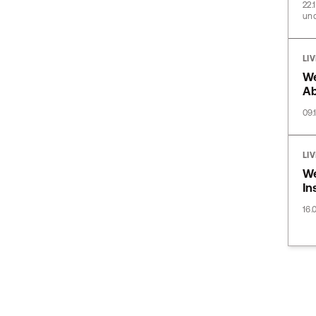
22.
und
LI
We
A
09.
LI
We
In
16.