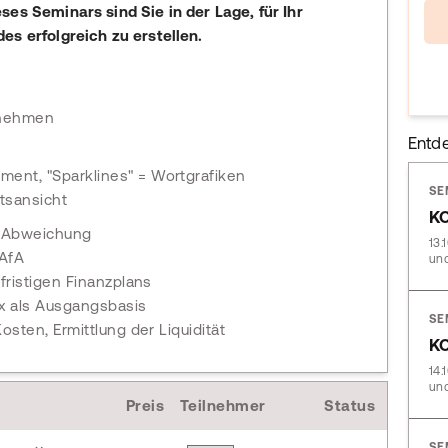
es Seminars sind Sie in der Lage, für Ihr
es erfolgreich zu erstellen.
rnehmen
Entd
ment, "Sparklines" = Wortgrafiken
SE
atsansicht
KO
d Abweichung
13.
 AfA
und
fristigen Finanzplans
x als Ausgangsbasis
SE
sten, Ermittlung der Liquidität
K
14.
und
Preis
Teilnehmer
Status
SE