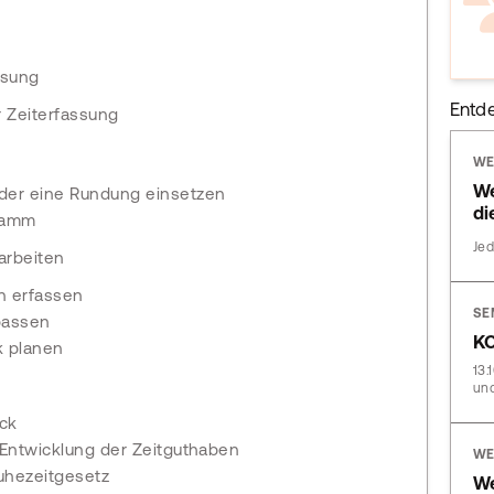
ssung
Entd
r Zeiterfassung
WE
We
der eine Rundung einsetzen
di
tamm
Jed
arbeiten
 erfassen
SE
passen
KO
k planen
13.
und
ick
 Entwicklung der Zeitguthaben
WE
uhezeitgesetz
We