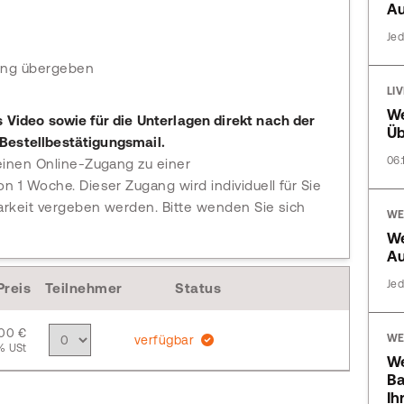
Au
Jed
ung übergeben
LI
We
s Video sowie für die Unterlagen direkt nach der
Üb
Bestellbestätigungsmail.
06.
einen Online-Zugang zu einer
n 1 Woche. Dieser Zugang wird individuell für Sie
arkeit vergeben werden. Bitte wenden Sie sich
WE
We
Au
Jed
Preis
Teilnehmer
Status
,00 €
WE
verfügbar
% USt
We
Ba
Ih