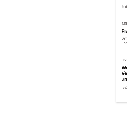
Jed
SE
Pr
08.
und
LI
We
Ve
u
15.