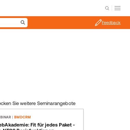
Feedback
ecken Sie weitere Seminarangebote
BINAR
|
BMDCRM
bAkademie: Fit für jedes Paket -