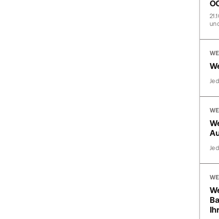
O
21.
und
WE
We
Jed
WE
We
Au
Jed
WE
We
Ba
Ih