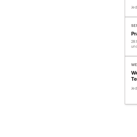
Jed
SE
Pr
28.
und
WE
We
Te
Jed