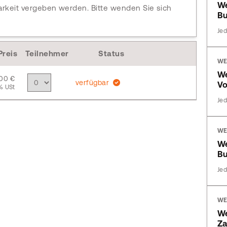
We
arkeit vergeben werden. Bitte wenden Sie sich
Bu
Jed
Preis
Teilnehmer
Status
WE
We
,00 €
verfügbar
Vo
% USt
Jed
WE
We
Bu
Jed
WE
We
Za