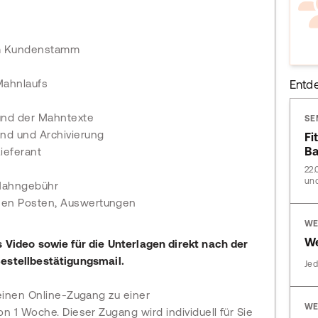
am Kundenstamm
n
Mahnlaufs
Entd
und der Mahntexte
SE
and und Archivierung
Fi
Ba
ieferant
22.
und
Mahngebühr
enen Posten, Auswertungen
WE
We
s Video sowie für die Unterlagen direkt nach der
estellbestätigungsmail.
Jed
einen Online-Zugang zu einer
WE
n 1 Woche. Dieser Zugang wird individuell für Sie