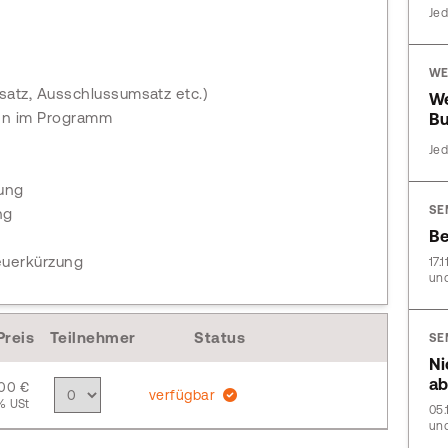
Jed
WE
satz, Ausschlussumsatz etc.)
We
gen im Programm
Bu
Jed
zung
SE
ng
Be
euerkürzung
17.
und
Preis
Teilnehmer
Status
SE
Ni
ab
,00 €
verfügbar
% USt
05.
und