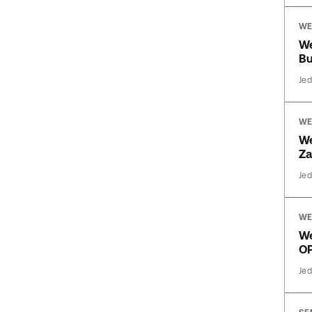
WE
We
Bu
Jed
WE
We
Za
Jed
WE
W
OP
Jed