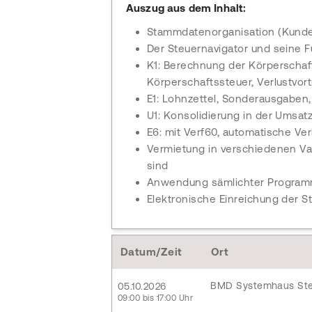
Auszug aus dem Inhalt:
Stammdatenorganisation (Kunde,
Der Steuernavigator und seine 
K1: Berechnung der Körperschaf
Körperschaftssteuer, Verlustvo
E1: Lohnzettel, Sonderausgaben
U1: Konsolidierung in der Umsat
E6: mit Verf60, automatische V
Vermietung in verschiedenen V
sind
Anwendung sämlichter Program
Elektronische Einreichung der S
Datum/Zeit
Ort
BMD Systemhaus Ste
05.10.2026
09:00 bis 17:00 Uhr