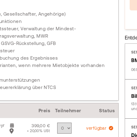
 Gesellschafter, Angehörige)
Funktionen
tssteuer, Verwaltung der Mindest-
rtragsverwaltung, MWR
Entd
, GSVG-Rückstellung, GFB
zsteuer
SE
erbuchung des Ergebnisses
BM
arianten, wenn mehrere Mietobjekte vorhanden
06.
munterstützungen
teuererklärung über NTCS
SE
Bi
13.
und
Preis
Teilnehmer
Status
yr
399,00 €
SE
verfügbar
+ 20,00% USt
Di