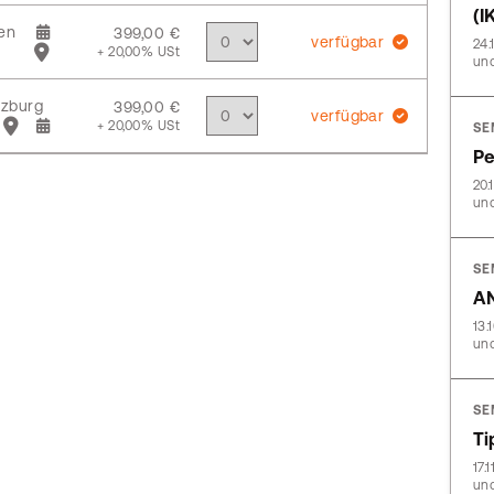
(I
en
399,00 €
verfügbar
24.
+ 20,00% USt
und
zburg
399,00 €
verfügbar
+ 20,00% USt
SE
Pe
20.
und
SE
AN
13.
und
SE
Ti
17.
und