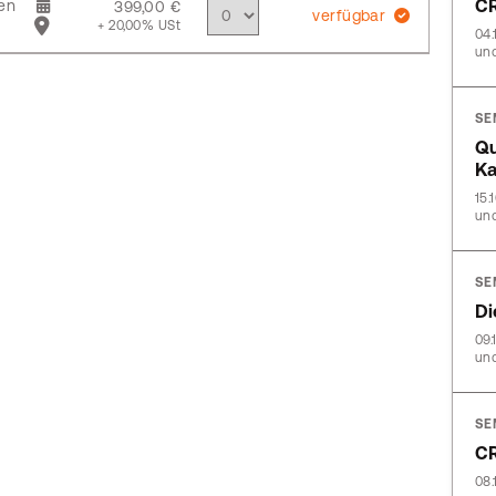
CR
en
399,00 €
verfügbar
+ 20,00% USt
04.
und
SE
Qu
Ka
15.
und
SE
Di
09.
und
SE
CR
08.