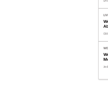
und
LI
We
A
09.
WE
We
Mo
Jed