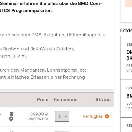
m Seminar erfahren Sie alles über die BMD Com-
 NTCS Programmpaketen.
Entd
nten aus dem DMS, Aufgaben, Unterhaltungen, u.
SE
ses Buchen und BaKaWa via Databox,
Di
gen, u. v. m.
(I
24.
urch den Mandanten, Lohnsetportal, etc.
und
ent, einfaches Erfassen einer Rechnung
SE
B
Preis
Teilnehmer
Status
30.
und
z
399,00 €
verfügbar
+ 20,00% USt
SE