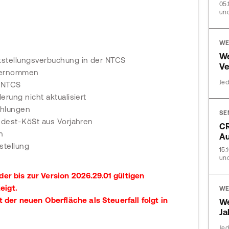
05.
und
WE
We
stellungsverbuchung in der NTCS
Ve
übernommen
Jed
 NTCS
rung nicht aktualisiert
ahlungen
SE
ndest-KöSt aus Vorjahren
CR
n
A
stellung
15.
und
der bis zur Version 2026.29.01 gültigen
eigt.
WE
er neuen Oberfläche als Steuerfall folgt in
W
Ja
Jed