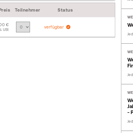
Preis
Teilnehmer
Status
WE
,00 €
We
verfügbar
% USt
Jed
WE
W
Fi
Jed
WE
W
Ja
- 
Jed