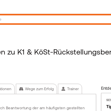
n zu K1 & KöSt-Rückstellungsb
Entd
ationen
Wege zum Erfolg
Trainer
SE
Ti
durch Beantwortung der am häufigsten gestellten