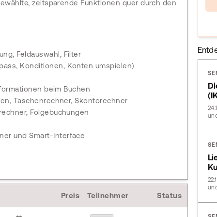
gewählte, zeitsparende Funktionen quer durch den
Entd
ng, Feldauswahl, Filter
pass, Konditionen, Konten umspielen)
SE
Di
nformationen beim Buchen
(I
ten, Taschenrechner, Skontorechner
24.
rechner, Folgebuchungen
und
ner und Smart-Interface
SE
Li
Ku
22.
und
Preis
Teilnehmer
Status
SE