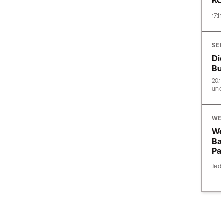
K
17.
SE
Di
Bu
20.
und
WE
W
Ba
Pa
Jed