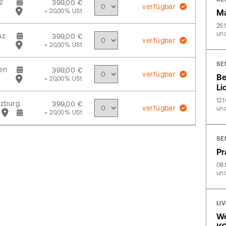
z
399,00 €
verfügbar
+ 20,00% USt
Ma
26.
und
az
399,00 €
verfügbar
+ 20,00% USt
SE
en
399,00 €
verfügbar
Be
+ 20,00% USt
Li
12.
zburg
399,00 €
verfügbar
und
+ 20,00% USt
SE
Pr
08.
und
LI
We