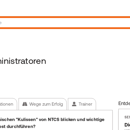
nistratoren
Entd
ationen
Wege zum Erfolg
Trainer
SE
ischen "Kulissen" von NTCS blicken und wichtige
Di
lbst durchführen?