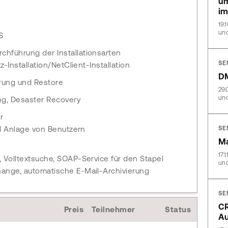
um
im
19.
und
S
chführung der Installationsarten
SE
z-Installation/NetClient-Installation
DM
rung und Restore
29.
und
ng, Desaster Recovery
r
d Anlage von Benutzern
SE
Ma
17.
, Volltextsuche, SOAP-Service für den Stapel
und
hange, automatische E-Mail-Archivierung
SE
CR
Preis
Teilnehmer
Status
A