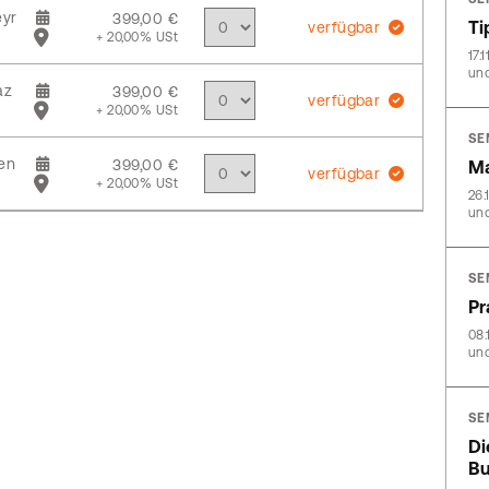
yr
399,00 €
Ti
verfügbar
+ 20,00% USt
17.
und
az
399,00 €
verfügbar
+ 20,00% USt
SE
en
399,00 €
Ma
verfügbar
+ 20,00% USt
26.
und
SE
Pr
08.
und
SE
Di
Bu