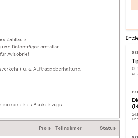
Entd
es Zahllaufs
 und Datenträger erstellen
SE
ür Avisobrief
Ti
verkehr ( u. a. Auftraggeberhaftung,
05.
und
SE
Di
Verbuchen eines Bankeinzugs
(I
24.
und
Preis
Teilnehmer
Status
SE