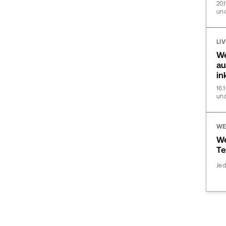
20.
und
LI
We
au
in
16.
und
WE
We
Te
Jed