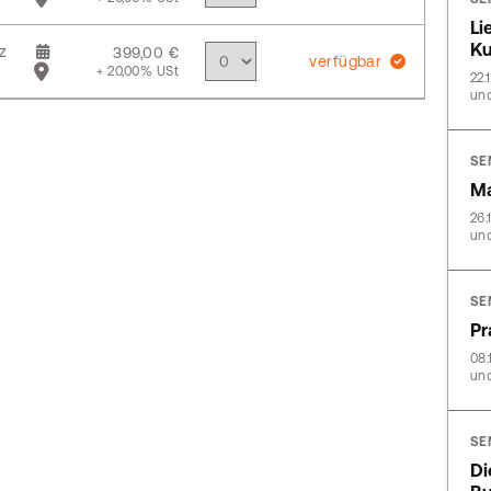
Li
Ku
z
399,00 €
verfügbar
+ 20,00% USt
22.
und
SE
Ma
26.
und
SE
Pr
08.
und
SE
Di