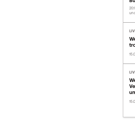
Bu
20.
und
LI
We
tr
15.
LI
We
Ve
u
15.