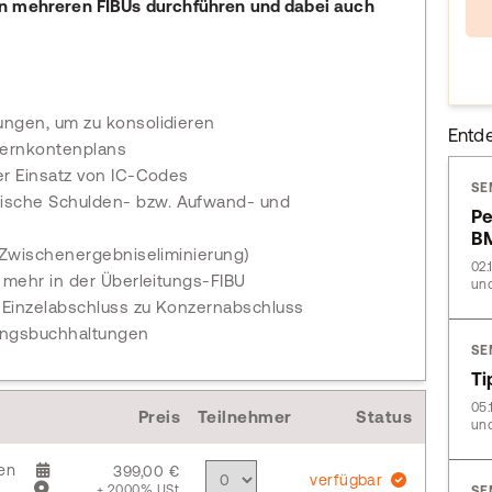
on mehreren FIBUs durchführen und dabei auch
ungen, um zu konsolidieren
Entd
nzernkontenplans
er Einsatz von IC-Codes
SE
ische Schulden- bzw. Aufwand- und
Pe
B
, Zwischenergebniseliminierung)
02.
s mehr in der Überleitungs-FIBU
und
 Einzelabschluss zu Konzernabschluss
ungsbuchhaltungen
SE
Ti
05.
Preis
Teilnehmer
Status
und
en
399,00 €
verfügbar
+ 20,00% USt
SE