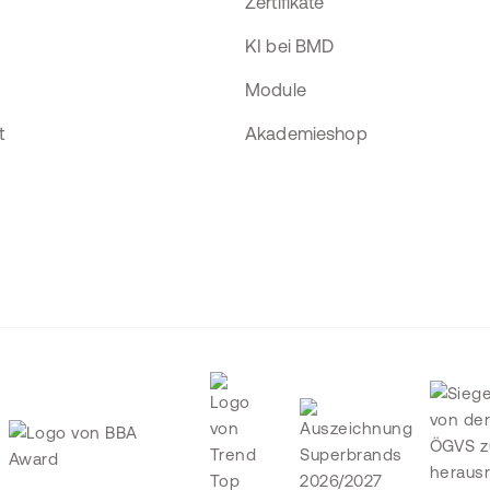
Zertifikate
KI bei BMD
Module
t
Akademieshop