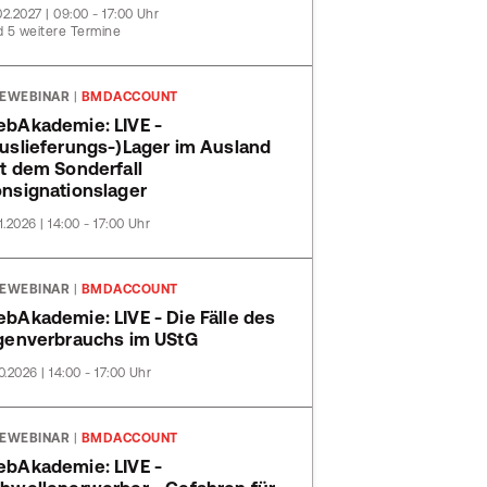
02.2027 | 09:00 - 17:00 Uhr
 5 weitere Termine
VEWEBINAR
|
BMDACCOUNT
bAkademie: LIVE -
uslieferungs-)Lager im Ausland
t dem Sonderfall
nsignationslager
11.2026 | 14:00 - 17:00 Uhr
VEWEBINAR
|
BMDACCOUNT
bAkademie: LIVE - Die Fälle des
genverbrauchs im UStG
10.2026 | 14:00 - 17:00 Uhr
VEWEBINAR
|
BMDACCOUNT
bAkademie: LIVE -