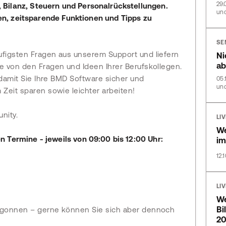
29.
Bilanz, Steuern und Personalrückstellungen.
und
iten, zeitsparende Funktionen und Tipps zu
SE
ufigsten Fragen aus unserem Support und liefern
Ni
ab
e von den Fragen und Ideen Ihrer Berufskollegen.
, damit Sie Ihre BMD Software sicher und
05.
und
 Zeit sparen sowie leichter arbeiten!
nity.
LI
We
 Termine - jeweils von 09:00 bis 12:00 Uhr:
im
12.
LI
We
Bi
begonnen – gerne können Sie sich aber dennoch
2