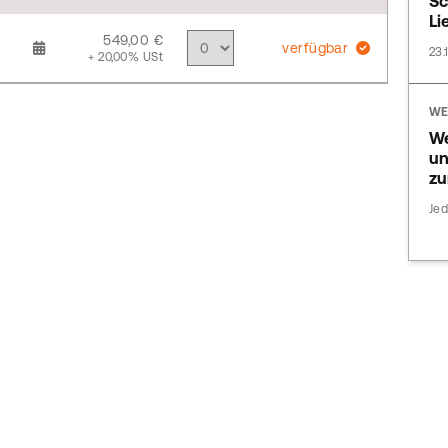
Sc
Li
549,00 €
verfügbar
23.
+ 20,00% USt
WE
We
un
zu
Jed