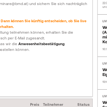
22.
eminare@bmd.at) und sichern Sie sich nachträglich
und
 Dann können Sie künftig entscheiden, ob Sie live
LI
rhalten.
We
(A
taltung teilnehmen können, erhalten Sie die
mi
sch per E‑Mail zugesandt.
Ko
ass wir die
Anwesenheitsbestätigung
sstellen können.
16.
LI
We
Ei
19.
LI
We
Preis
Teilnehmer
Status