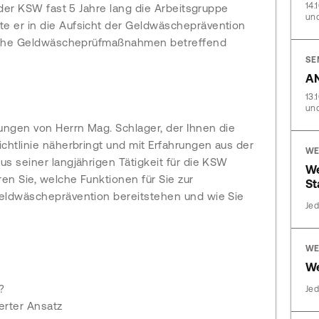
14.
i der KSW fast 5 Jahre lang die Arbeitsgruppe
und
e er in die Aufsicht der Geldwäscheprävention
tliche Geldwäscheprüfmaßnahmen betreffend
SE
AN
13.
und
rungen von Herrn Mag. Schlager, der Ihnen die
ichtlinie näherbringt und mit Erfahrungen aus der
WE
us seiner langjährigen Tätigkeit für die KSW
W
en Sie, welche Funktionen für Sie zur
St
Geldwäscheprävention bereitstehen und wie Sie
Jed
WE
We
?
Jed
ierter Ansatz