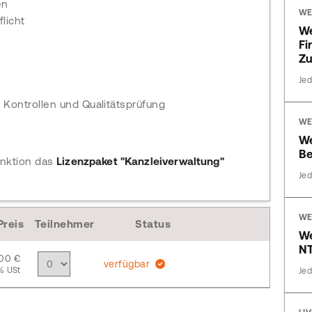
en
WE
licht
W
Fi
Zu
Jed
 Kontrollen und Qualitätsprüfung
WE
W
Be
unktion das
Lizenzpaket "Kanzleiverwaltung"
Jed
WE
Preis
Teilnehmer
Status
We
NT
,00 €
verfügbar
% USt
Jed