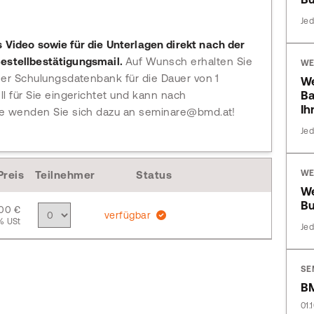
Jed
s Video sowie für die Unterlagen direkt nach der
Bestellbestätigungsmail.
Auf Wunsch erhalten Sie
WE
ner Schulungsdatenbank für die Dauer von 1
We
l für Sie eingerichtet und kann nach
Ba
Ih
te wenden Sie sich dazu an seminare@bmd.at!
Jed
WE
Preis
Teilnehmer
Status
We
Bu
,00 €
verfügbar
% USt
Jed
SE
BM
01.