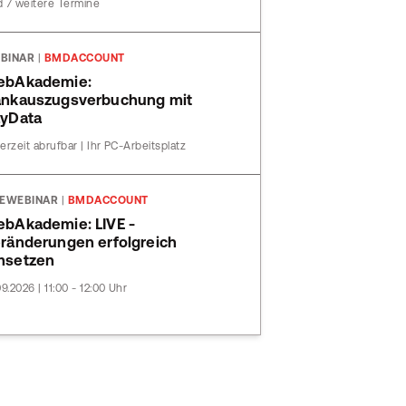
 7 weitere Termine
BINAR
|
BMDACCOUNT
ebAkademie:
nkauszugsverbuchung mit
yData
erzeit abrufbar | Ihr PC-Arbeitsplatz
VEWEBINAR
|
BMDACCOUNT
bAkademie: LIVE -
ränderungen erfolgreich
msetzen
09.2026 | 11:00 - 12:00 Uhr