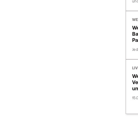
und
WE
W
Ba
Pa
Jed
LI
We
Ve
u
15.