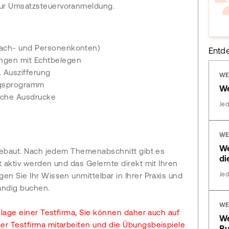
ur Umsatzsteuervoranmeldung.
Sach- und Personenkonten)
Entd
ngen mit Echtbelegen
 Auszifferung
WE
ngsprogramm
We
iche Ausdrucke
Jed
WE
We
fgebaut. Nach jedem Themenabschnitt gibt es
di
 aktiv werden und das Gelernte direkt mit Ihren
Jed
en Sie Ihr Wissen unmittelbar in Ihrer Praxis und
ändig buchen.
WE
nlage einer Testfirma, Sie können daher auch auf
We
er Testfirma mitarbeiten und die Übungsbeispiele
Bu