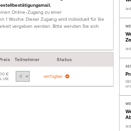
estellbestätigungsmail.
Jed
einen Online-Zugang zu einer
n 1 Woche. Dieser Zugang wird individuell für Sie
arkeit vergeben werden. Bitte wenden Sie sich
WE
W
Ze
Jed
Preis
Teilnehmer
Status
SE
Pr
,00 €
verfügbar
% USt
08.
und
WE
We
Ab
Jed