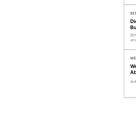
SE
Di
Bu
20.
und
WE
We
Ab
Jed