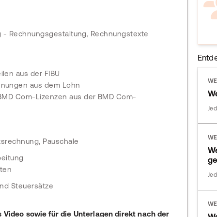
g - Rechnungsgestaltung, Rechnungstexte
Entd
len aus der FIBU
WE
hnungen aus dem Lohn
We
 BMD Com-Lizenzen aus der BMD Com-
Jed
WE
tsrechnung, Pauschale
We
beitung
ge
ten
Jed
und Steuersätze
WE
s Video sowie für die Unterlagen direkt nach der
W