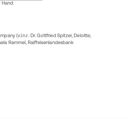
ny (v.l.n.r.: Dr. Gottfried Spitzer, Deloitte;
aela Rammel, Raiffeisenlandesbank