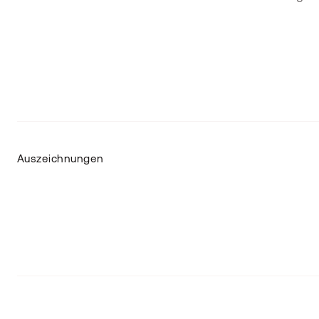
Auszeichnungen
Impressum
Datenschutz
Barrierefreiheitserklärung
AGB
Geschäftsbedigungen KI-Services