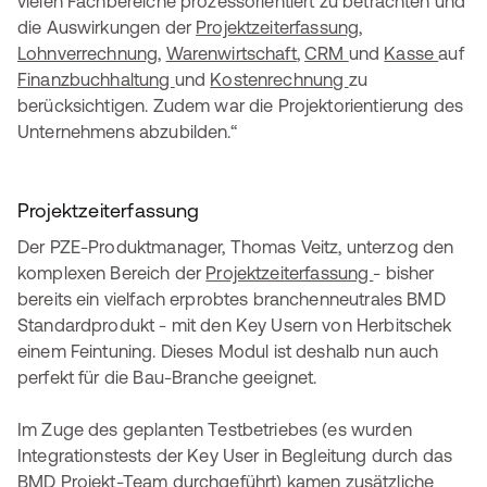
vielen Fachbereiche prozessorientiert zu betrachten und
die Auswirkungen der
Projektzeiterfassung
,
Lohnverrechnung
,
Warenwirtschaft
,
CRM
und
Kasse
auf
Finanzbuchhaltung
und
Kostenrechnung
zu
berücksichtigen. Zudem war die Projektorientierung des
Unternehmens abzubilden.“
Projektzeiterfassung
Der PZE-Produktmanager, Thomas Veitz, unterzog den
komplexen Bereich der
Projektzeiterfassung
- bisher
bereits ein vielfach erprobtes branchenneutrales BMD
Standardprodukt - mit den Key Usern von Herbitschek
einem Feintuning. Dieses Modul ist deshalb nun auch
perfekt für die Bau-Branche geeignet.
Im Zuge des geplanten Testbetriebes (es wurden
Integrationstests der Key User in Begleitung durch das
BMD Projekt-Team
durchgeführt) kamen zusätzliche