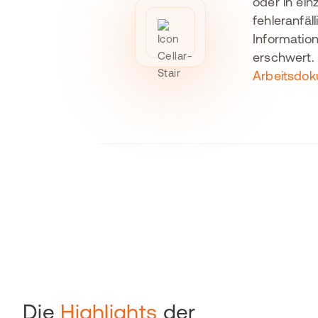
oder in ein
fehleranfä
Informatio
erschwert. 
Arbeitsdok
Die
Highlights
der