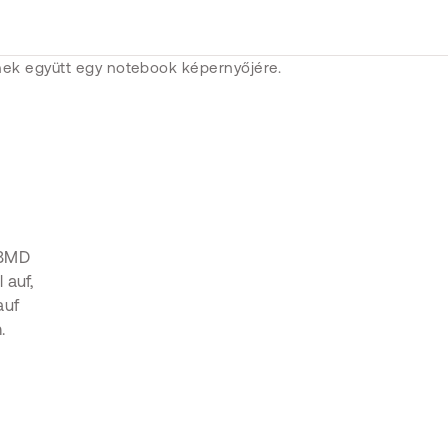
 BMD
 auf,
auf
.