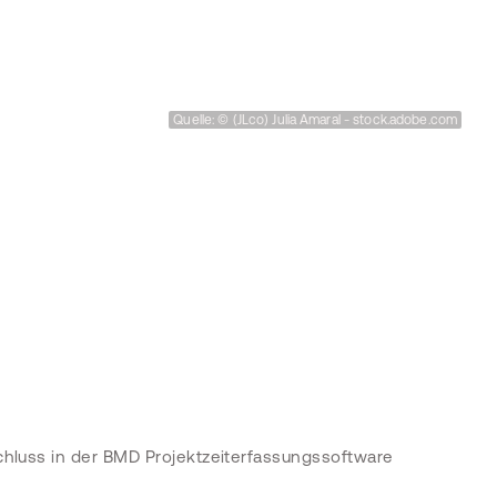
Quelle: © (JLco) Julia Amaral - stock.adobe.com