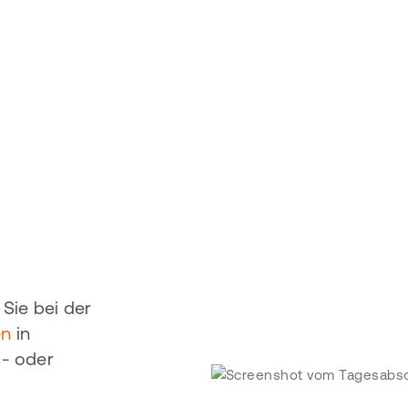
Sie bei der
en
in
s- oder