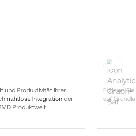
 und Produktivität Ihrer
Erzielen Si
rch
nahtlose
Integration
der
auf Grundla
 BMD Produktwelt.