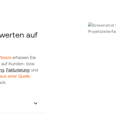
werten auf
ftware
erfassen Sie
tt auf Kunden- bzw.
ng
,
Fakturierung
und
us einer Quelle.
uck.