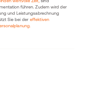
nden wertvolle Zeit,
sind
mentation führen. Zudem wird der
ttung und Leistungsabrechnung
tzt Sie bei der
effektiven
ersonalplanung.