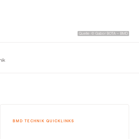
Quelle: © Gabor BOTA – BMD
nik
BMD TECHNIK QUICKLINKS