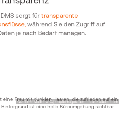
Transparenz
DMS sorgt für
transparente
onsflüsse,
während Sie den Zugriff auf
Daten je nach Bedarf managen.
Quelle: © Matthew C/peopleimages.com - stock.adobe.com