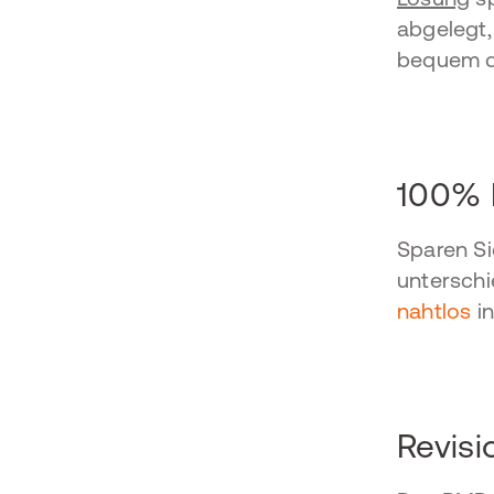
abgelegt,
bequem d
100% I
Sparen Si
untersch
nahtlos
i
Revisi