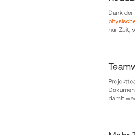
Dank der 
physisch
nur Zeit,
Teamw
Projektt
Dokument
damit wes