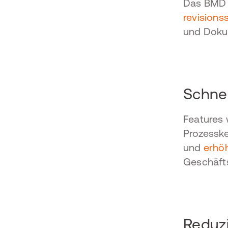
Das BMD 
revisionss
und Doku
Schnel
Features 
Prozesske
und
erhöh
Geschäft
Reduz