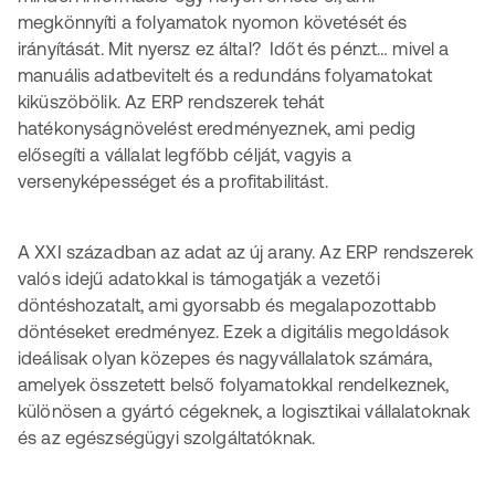
megkönnyíti a folyamatok nyomon követését és
irányítását. Mit nyersz ez által? Időt és pénzt… mivel a
manuális adatbevitelt és a redundáns folyamatokat
kiküszöbölik. Az ERP rendszerek tehát
hatékonyságnövelést eredményeznek, ami pedig
elősegíti a vállalat legfőbb célját, vagyis a
versenyképességet és a profitabilitást.
A XXI században az adat az új arany. Az ERP rendszerek
valós idejű adatokkal is támogatják a vezetői
döntéshozatalt, ami gyorsabb és megalapozottabb
döntéseket eredményez. Ezek a digitális megoldások
ideálisak olyan közepes és nagyvállalatok számára,
amelyek összetett belső folyamatokkal rendelkeznek,
különösen a gyártó cégeknek, a logisztikai vállalatoknak
és az egészségügyi szolgáltatóknak.