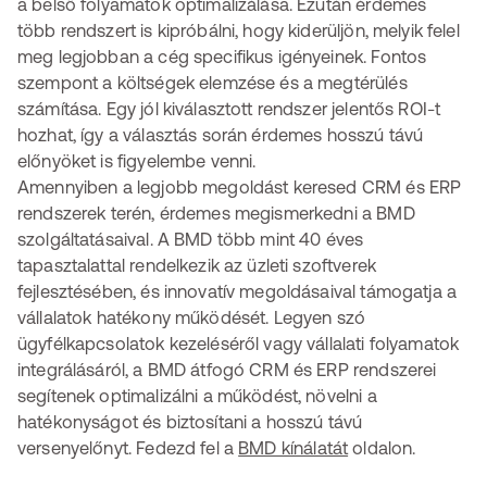
a belső folyamatok optimalizálása. Ezután érdemes
több rendszert is kipróbálni, hogy kiderüljön, melyik felel
meg legjobban a cég specifikus igényeinek. Fontos
szempont a költségek elemzése és a megtérülés
számítása. Egy jól kiválasztott rendszer jelentős ROI-t
hozhat, így a választás során érdemes hosszú távú
előnyöket is figyelembe venni.
Amennyiben a legjobb megoldást keresed CRM és ERP
rendszerek terén, érdemes megismerkedni a BMD
szolgáltatásaival. A BMD több mint 40 éves
tapasztalattal rendelkezik az üzleti szoftverek
fejlesztésében, és innovatív megoldásaival támogatja a
vállalatok hatékony működését. Legyen szó
ügyfélkapcsolatok kezeléséről vagy vállalati folyamatok
integrálásáról, a BMD átfogó CRM és ERP rendszerei
segítenek optimalizálni a működést, növelni a
hatékonyságot és biztosítani a hosszú távú
versenyelőnyt. Fedezd fel a
BMD kínálatát
oldalon.