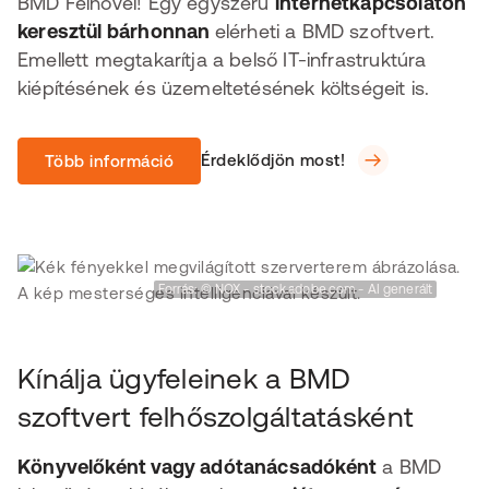
BMD Felhővel! Egy egyszerű
internetkapcsolaton
keresztül bárhonnan
elérheti a BMD szoftvert.
Emellett megtakarítja a belső IT-infrastruktúra
kiépítésének és üzemeltetésének költségeit is.
Érdeklődjön most!
Több információ
Forrás: © NOX - stock.adobe.com - AI generált
Kínálja ügyfeleinek a BMD
szoftvert felhőszolgáltatásként
Könyvelőként vagy adótanácsadóként
a BMD