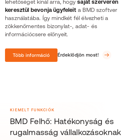
lehetőséget kínál arra, hogy
saját szerverén
keresztül bevonja ügyfeleit
a BMD szoftver
használatába. Így mindkét fél élvezheti a
zökkenőmentes bizonylat-, adat- és
információcsere előnyeit.
Érdeklődjön most!
Több információ
KIEMELT FUNKCIÓK
BMD Felhő: Hatékonyság és
rugalmasság vállalkozásoknak