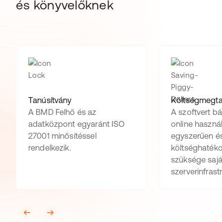
és könyvelőknek
Tanúsítvány
Költségmegta
A BMD Felhő és az
A szoftvert b
adatközpont egyaránt ISO
online használ
27001 minősítéssel
egyszerűen é
rendelkezik.
költséghatéko
szüksége sajá
szerverinfrast