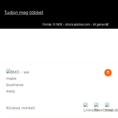
Tudjon meg többet
Forrás: © N0X - stock.adobe.com - AI generált
Kövess minket