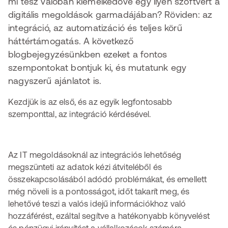
mi tesz valóban kiemelkedővé egy ilyen szoftvert a
digitális megoldások garmadájában? Röviden: az
integráció, az automatizáció és teljes körű
háttértámogatás. A következő
blogbejegyzésünkben ezeket a fontos
szempontokat bontjuk ki, és mutatunk egy
nagyszerű ajánlatot is.
Kezdjük is az első, és az egyik legfontosabb
szemponttal, az integráció kérdésével.
Az IT megoldásoknál az integrációs lehetőség
megszünteti az adatok kézi átviteléből és
összekapcsolásából adódó problémákat, és emellett
még növeli is a pontosságot, időt takarít meg, és
lehetővé teszi a valós idejű információkhoz való
hozzáférést, ezáltal segítve a hatékonyabb könyvelést