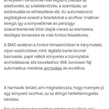
amelyeket rutinszerűen kell végezni, például az
adatbevitel, az adatellenőrzés, a számlázás, az
adóbevallások előkészítése stb. Az automatizáció
segítségével ezeket a feladatokat a szoftver önállóan
elvégzi, így a könyvelőknek és pénzügyi
szakembereknek több idejük marad az elemzésre,
stratégiai tervezésre és más fontos feladatokra.
A BMD ezekben a fontos témakörökben is iránymutató,
olyan eszközökkel, mint: digitális banki kivonat
beolvasás, papír nélküli könyvelés a bizonylatok
archiválásával, áfa bevalláshoz XML beolvasó fájl
automatikus mentése,
archiválás
és workflow.
A harmadik terület, ami meghatározza, hogy mennyire jó
egy könyvelő szoftver, az az átfogó háttértámogatás
kérdése.