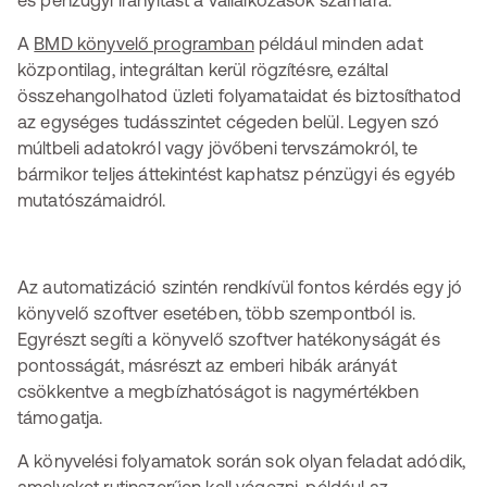
és pénzügyi irányítást a vállalkozások számára.
A
BMD könyvelő programban
például minden adat
központilag, integráltan kerül rögzítésre, ezáltal
összehangolhatod üzleti folyamataidat és biztosíthatod
az egységes tudásszintet cégeden belül. Legyen szó
múltbeli adatokról vagy jövőbeni tervszámokról, te
bármikor teljes áttekintést kaphatsz pénzügyi és egyéb
mutatószámaidról.
Az automatizáció szintén rendkívül fontos kérdés egy jó
könyvelő szoftver esetében, több szempontból is.
Egyrészt segíti a könyvelő szoftver hatékonyságát és
pontosságát, másrészt az emberi hibák arányát
csökkentve a megbízhatóságot is nagymértékben
támogatja.
A könyvelési folyamatok során sok olyan feladat adódik,