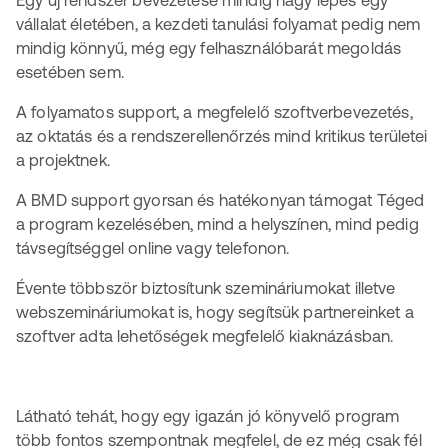
Egy új rendszer bevezetése mindig nagy lépés egy
vállalat életében, a kezdeti tanulási folyamat pedig nem
mindig könnyű, még egy felhasználóbarát megoldás
esetében sem.
A folyamatos support, a megfelelő szoftverbevezetés,
az oktatás és a rendszerellenőrzés mind kritikus területei
a projektnek.
A BMD support gyorsan és hatékonyan támogat Téged
a program kezelésében, mind a helyszínen, mind pedig
távsegítséggel online vagy telefonon.
Évente többször biztosítunk szemináriumokat illetve
webszemináriumokat is, hogy segítsük partnereinket a
szoftver adta lehetőségek megfelelő kiaknázásban.
Látható tehát, hogy egy igazán jó könyvelő program
több fontos szempontnak megfelel, de ez még csak fél