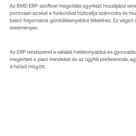
Az BMD ERP-szoftver megoldás egyrészt hozzájárul ver
pontosan azokat a funkciókat biztosítja számodra és m
belső folyamatok gördülékenyebbé tételéhez. Ez végső s
eredményez.
Az ERP rendszerrel a vállalat hatékonyabbá és gyorsabbá
megérteni a piaci trendeket és az ügyfél preferenciák, 
a hátad mögött.