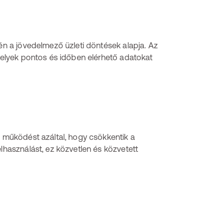
tén a jövedelmező üzleti döntések alapja. Az
amelyek pontos és időben elérhető adatokat
i működést azáltal, hogy csökkentik a
lhasználást, ez közvetlen és közvetett