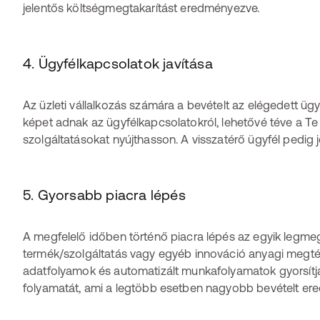
jelentős költségmegtakarítást eredményezve.
4. Ügyfélkapcsolatok javítása
Az üzleti vállalkozás számára a bevételt az elégedett ügy
képet adnak az ügyfélkapcsolatokról, lehetővé téve a T
szolgáltatásokat nyújthasson. A visszatérő ügyfél pedig
5. Gyorsabb piacra lépés
A megfelelő időben történő piacra lépés az egyik legme
termék/szolgáltatás vagy egyéb innováció anyagi megtérü
adatfolyamok és automatizált munkafolyamatok gyorsítjá
folyamatát, ami a legtöbb esetben nagyobb bevételt er