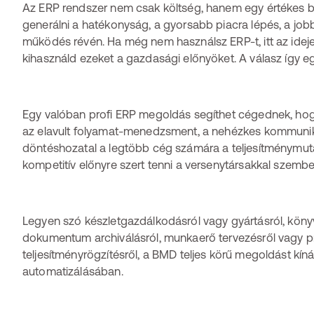
Az ERP rendszer nem csak költség, hanem egy értékes b
generálni a hatékonyság, a gyorsabb piacra lépés, a job
működés révén. Ha még nem használsz ERP-t, itt az idej
kihasználd ezeket a gazdasági előnyöket. A válasz így e
Egy valóban profi ERP megoldás segíthet cégednek, hog
az elavult folyamat-menedzsment, a nehézkes kommuni
döntéshozatal a legtöbb cég számára a teljesítménymutat
kompetitív előnyre szert tenni a versenytársakkal szembe
Legyen szó készletgazdálkodásról vagy gyártásról, köny
dokumentum archiválásról, munkaerő tervezésről vagy 
teljesítményrögzítésről, a BMD teljes körű megoldást kín
automatizálásában.