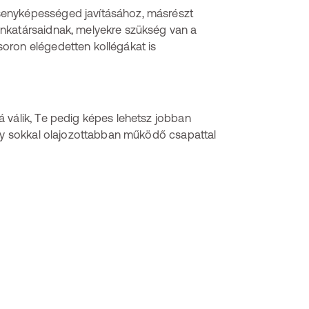
senyképességed javításához, másrészt
unkatársaidnak, melyekre szükség van a
oron elégedetten kollégákat is
 válik, Te pedig képes lehetsz jobban
egy sokkal olajozottabban működő csapattal