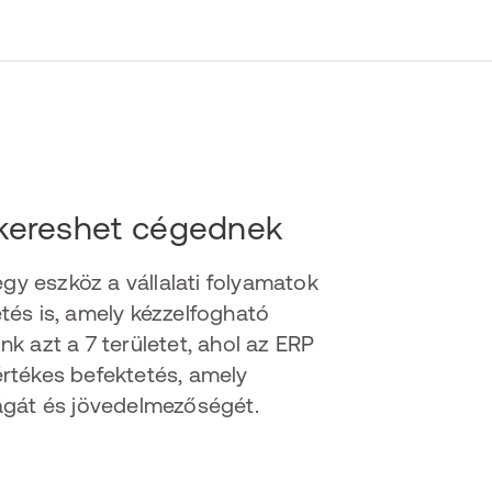
t kereshet cégednek
egy eszköz a vállalati folyamatok
tés is, amely kézzelfogható
k azt a 7 területet, ahol az ERP
rtékes befektetés, amely
ágát és jövedelmezőségét.