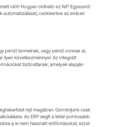
etett időt! Hogyan oldható ez fel? Egyszerű!
ok automatizálását, csökkentve az emberi
y pénzt termelnek, vagy pénzt vonnak el,
r ilyen következménnyel. Az integrált
ormációkat biztosítanak, amelyek alapján
megtakarítást rejt magában. Gondoljunk csak
 allokálásra. Az ERP segít a leltár pontosabb
zálva a ki nem használt erőforrásokat, ezzel