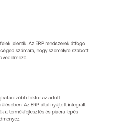
felek jelentik. Az ERP rendszerek átfogó
e céged számára, hogy személyre szabott
 jövedelmező.
ghatározóbb faktor az adott
lésében. Az ERP által nyújtott integrált
k a termékfejlesztés és piacra lépés
edményez.