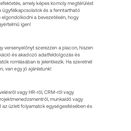
efektetés, amely képes komoly megtérülést
b ügyfélkapcsolatok és a fenntartható
e elgondolkodni a bevezetésén, hogy
gyértelmű igen!
y versenyelőnyt szerezzen a piacon, hiszen
káció és akadozó adatfeldolgozás és
ók romlásában is jelentkezik. Ha szeretnél
n, van egy jó ajánlatunk!
velésről vagy HR-ről, CRM-ről vagy
projektmenedzsmentről, munkaidő vagy
ál az üzleti folyamatok egységesítésében és