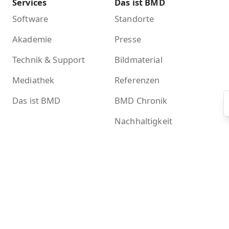
Services
Das ist BMD
Software
Standorte
Akademie
Presse
Technik & Support
Bildmaterial
Mediathek
Referenzen
Das ist BMD
BMD Chronik
Nachhaltigkeit
Mehr
Kontakt
Newsletter
BMD Systemcheck
Zertifikate
Akademieshop
KI-Tools bei BMD
Kontakt