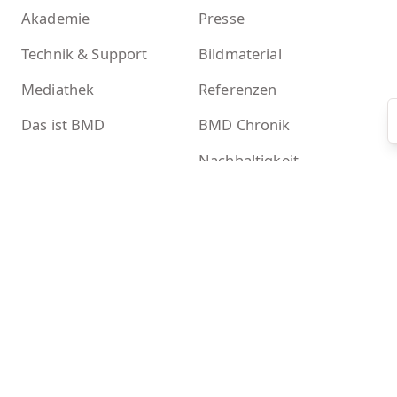
Akademie
Presse
Technik & Support
Bildmaterial
Mediathek
Referenzen
Das ist BMD
BMD Chronik
Nachhaltigkeit
Mehr
Kontakt
Newsletter
BMD Systemcheck
Zertifikate
Akademieshop
KI-Tools bei BMD
Kontakt
BMD GmbH
Donnerstraße 10
D-22763 Hamburg