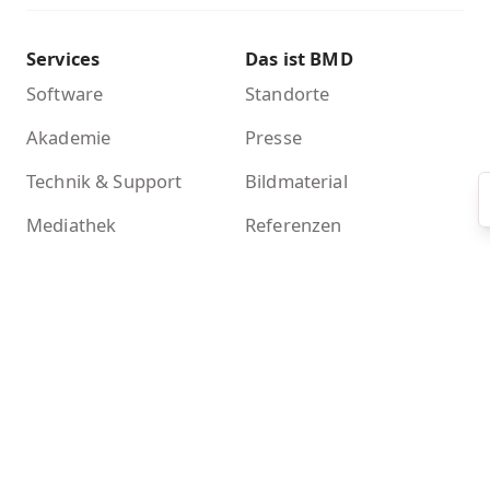
Services
Das ist BMD
Software
Standorte
Akademie
Presse
Technik & Support
Bildmaterial
Mediathek
Referenzen
Das ist BMD
BMD Chronik
Nachhaltigkeit
Mehr
Kontakt
Newsletter
BMD Systemcheck
Zertifikate
Akademieshop
KI-Tools bei BMD