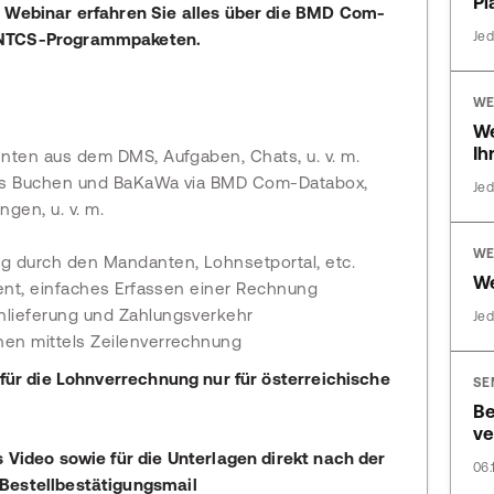
Pl
m Webinar erfahren Sie alles über die BMD Com-
Jed
 NTCS-Programmpaketen.
WE
We
Ih
nten aus dem DMS, Aufgaben, Chats, u. v. m.
oses Buchen und BaKaWa via BMD Com-Databox,
Jed
gen, u. v. m.
WE
 durch den Mandanten, Lohnsetportal, etc.
We
ent, einfaches Erfassen einer Rechnung
lieferung und Zahlungsverkehr
Jed
en mittels Zeilenverrechnung
 für die Lohnverrechnung nur für österreichische
SE
Be
ve
s Video sowie für die Unterlagen direkt nach der
06.
Bestellbestätigungsmail