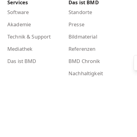
Services
Das ist BMD
Software
Standorte
Akademie
Presse
Technik & Support
Bildmaterial
Mediathek
Referenzen
Das ist BMD
BMD Chronik
Nachhaltigkeit
Mehr
Kontakt
Newsletter
BMD Systemcheck
Zertifikate
Akademieshop
KI-Tools bei BMD
Kontakt