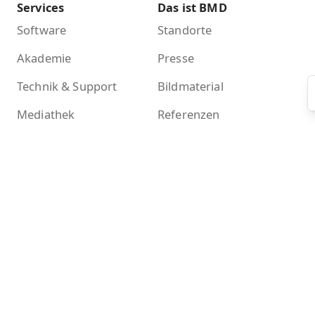
Services
Das ist BMD
Software
Standorte
Akademie
Presse
Technik & Support
Bildmaterial
Mediathek
Referenzen
Das ist BMD
BMD Chronik
Nachhaltigkeit
Mehr
Kontakt
Newsletter
BMD Systemcheck
Zertifikate
Akademieshop
KI-Tools bei BMD
Kontakt