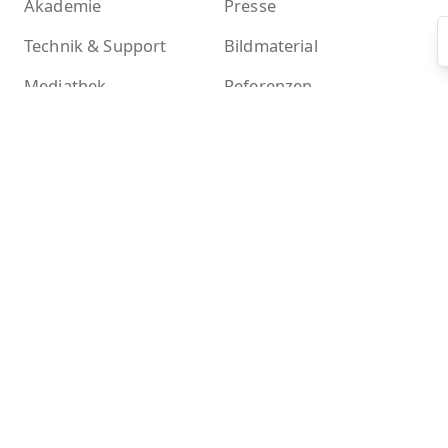
Akademie
Presse
Technik & Support
Bildmaterial
Mediathek
Referenzen
Das ist BMD
BMD Chronik
Nachhaltigkeit
Mehr
Kontakt
Newsletter
BMD Systemcheck
Zertifikate
Akademieshop
KI-Tools bei BMD
Kontakt
BMD GmbH
Donnerstraße 10
D-22763 Hamburg